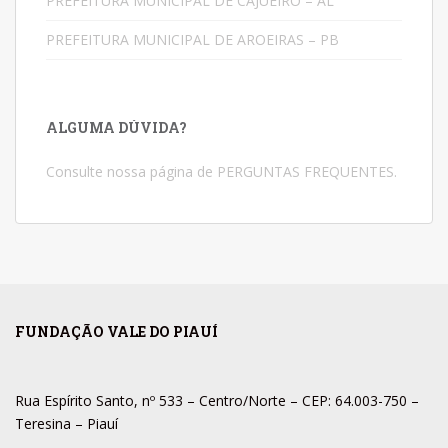
PREFEITURA MUNICIPAL DE CAJUEIRO – AL
PREFEITURA MUNICIPAL DE AROEIRAS – PB
ALGUMA DÚVIDA?
Consulte nossa página de
PERGUNTAS FREQUENTES
.
FUNDAÇÃO VALE DO PIAUÍ
Rua Espírito Santo, nº 533 – Centro/Norte – CEP: 64.003-750 –
Teresina – Piauí